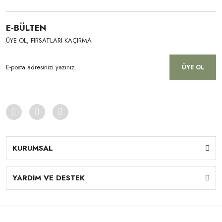
E-BÜLTEN
ÜYE OL, FIRSATLARI KAÇIRMA
ÜYE OL
Izgara (Grill) Yeşil Zeytin (400gr Cam)
200,00 TL
KURUMSAL
YARDIM VE DESTEK