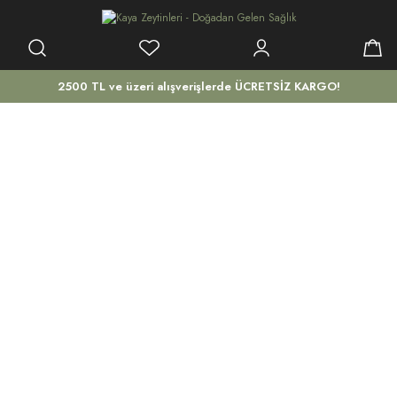
2500 TL ve üzeri alışverişlerde ÜCRETSİZ KARGO!